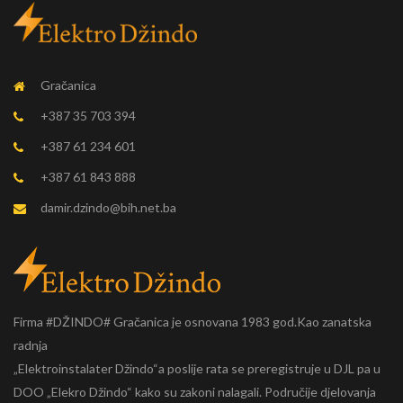
Gračanica
+387 35 703 394
+387 61 234 601
+387 61 843 888
damir.dzindo@bih.net.ba
Firma #DŽINDO# Gračanica je osnovana 1983 god.Kao zanatska
radnja
„Elektroinstalater Džindo“a poslije rata se preregistruje u DJL pa u
DOO „Elekro Džindo“ kako su zakoni nalagali. Područije djelovanja