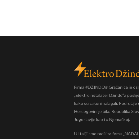
Firma #DŽINDO# Gračanica je os
„Elektroinstalater Džindo“a posli
kako su zakoni nalagali. Područije d
Hercegovini je bila: Republika Slo
Jugoslavije kao i u Njemačkoj.
U Italiji smo radili za firmu „NADA