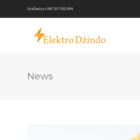
Gračanica
+387 35 703 394
News