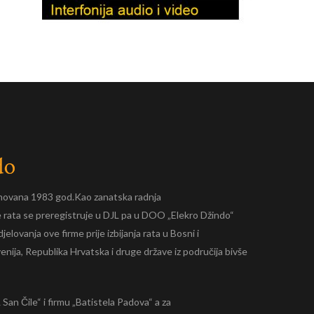
novana 1983 god.Kao zanatska radnja
je rata se preregistruje u DJL pa u DOO „Elekro Džindo“
jelovanja ove firme prije izbijanja rata u Bosni i
venija, Republika Hrvatska i druge države iz područija bivše
L San Čile“ i firmu „Batistela Padova“ a za