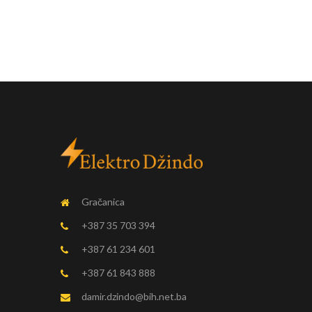
Gračanica
+387 35 703 394
+387 61 234 601
+387 61 843 888
damir.dzindo@bih.net.ba