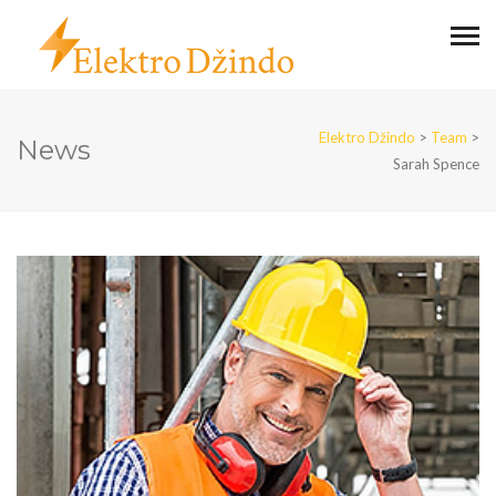
Elektro Džindo
>
Team
>
News
Sarah Spence