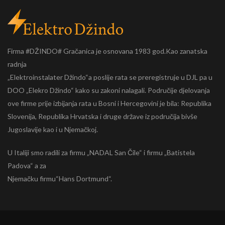
Firma #DŽINDO# Gračanica je osnovana 1983 god.Kao zanatska
radnja
„Elektroinstalater Džindo“a poslije rata se preregistruje u DJL pa u
DOO „Elekro Džindo“ kako su zakoni nalagali. Područije djelovanja
ove firme prije izbijanja rata u Bosni i Hercegovini je bila: Republika
Slovenija, Republika Hrvatska i druge države iz područija bivše
Jugoslavije kao i u Njemačkoj.
U Italiji smo radili za firmu „NADAL San Čile“ i firmu „Batistela
Padova“ a za
Njemačku firmu“Hans Dortmund“.