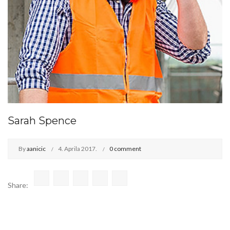
Sarah Spence
By
aanicic
4. Aprila 2017.
0 comment
Share: