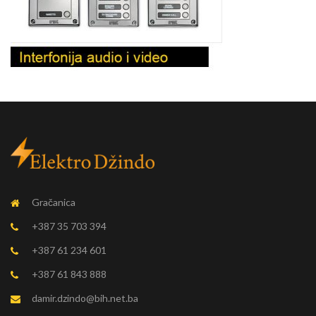
Gračanica
+387 35 703 394
+387 61 234 601
+387 61 843 888
damir.dzindo@bih.net.ba