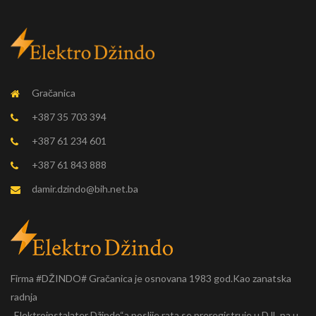
Gračanica
+387 35 703 394
+387 61 234 601
+387 61 843 888
damir.dzindo@bih.net.ba
Firma #DŽINDO# Gračanica je osnovana 1983 god.Kao zanatska
radnja
„Elektroinstalater Džindo“a poslije rata se preregistruje u DJL pa u