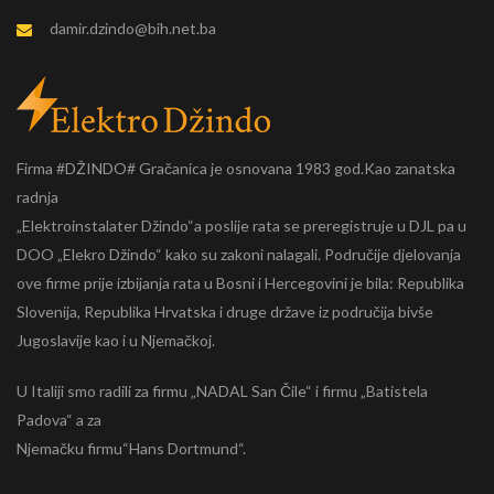
damir.dzindo@bih.net.ba
Firma #DŽINDO# Gračanica je osnovana 1983 god.Kao zanatska
radnja
„Elektroinstalater Džindo“a poslije rata se preregistruje u DJL pa u
DOO „Elekro Džindo“ kako su zakoni nalagali. Područije djelovanja
ove firme prije izbijanja rata u Bosni i Hercegovini je bila: Republika
Slovenija, Republika Hrvatska i druge države iz područija bivše
Jugoslavije kao i u Njemačkoj.
U Italiji smo radili za firmu „NADAL San Čile“ i firmu „Batistela
Padova“ a za
Njemačku firmu“Hans Dortmund“.