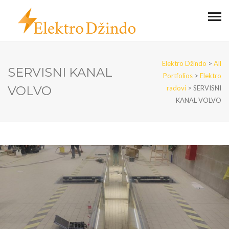
Elektro Džindo
>
All
SERVISNI KANAL
Portfolios
>
Elektro
VOLVO
radovi
>
SERVISNI
KANAL VOLVO