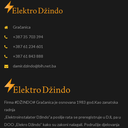
Gračanica
+387 35 703 394
+387 61 234 601
+387 61 843 888
damir.dzindo@bih.net.ba
Firma #DŽINDO# Gračanica je osnovana 1983 god.Kao zanatska
radnja
„Elektroinstalater Džindo“a poslije rata se preregistruje u DJL pa u
DOO „Elekro Džindo“ kako su zakoni nalagali. Područije djelovanja